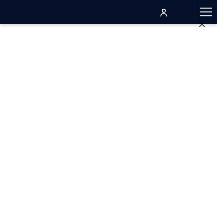
Mo
lin